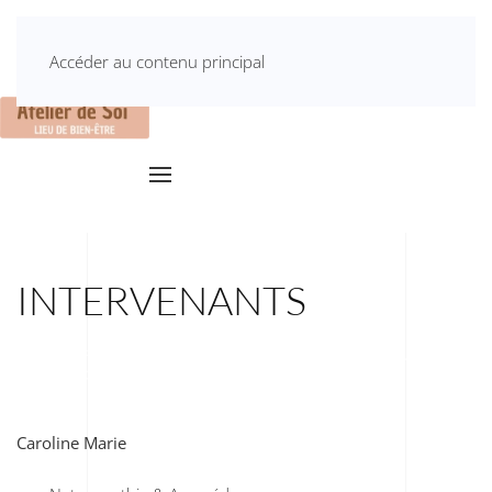
L'
Les
Atelier
Soins
Intervenants
Planning
Accéder au contenu principal
pratiques
de Soi
INTERVENANTS
RÉDIGÉ PAR PRATESI JEAN MICHEL LE
6 AOÛT 2026
. PUBLIÉ DANS
UNCATEGORISED
.
Caroline Marie